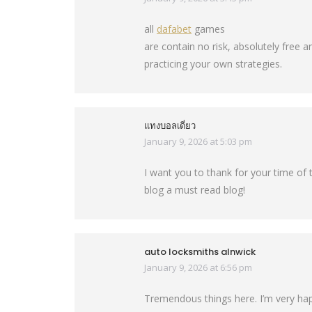
all
dafabet
games
are contain no risk, absolutely free 
practicing your own strategies.
แทงบอลเดี่ยว
January 9, 2026 at 5:03 pm
says:
I want you to thank for your time of t
blog a must read blog!
auto locksmiths alnwick
January 9, 2026 at 6:56 pm
says:
Tremendous things here. I’m very happ