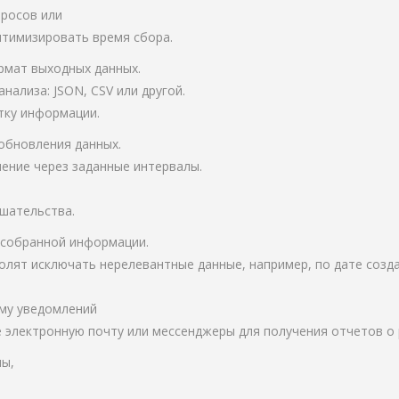
просов или
тимизировать время сбора.
рмат выходных данных.
нализа: JSON, CSV или другой.
тку информации.
 обновления данных.
ение через заданные интервалы.
шательства.
 собранной информации.
олят исключать нерелевантные данные, например, по дате созд
ему уведомлений
е электронную почту или мессенджеры для получения отчетов о 
мы,