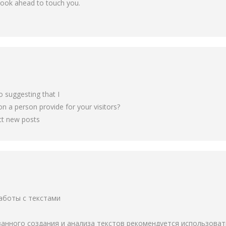
look ahead to touch you.
to suggesting that I
on a person provide for your visitors?
ect new posts
работы с текстами
анного создания и анализа текстов рекомендуется использова