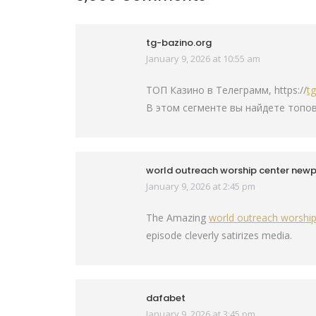
tg-bazino.org
January 9, 2026 at 10:55 am
says:
ТОП Казино в Телеграмм, https://
t
В этом сегменте вы найдете топо
world outreach worship center newpo
January 9, 2026 at 2:45 pm
says:
The Amazing
world outreach worship
episode cleverly satirizes media.
dafabet
January 9, 2026 at 3:45 pm
says: