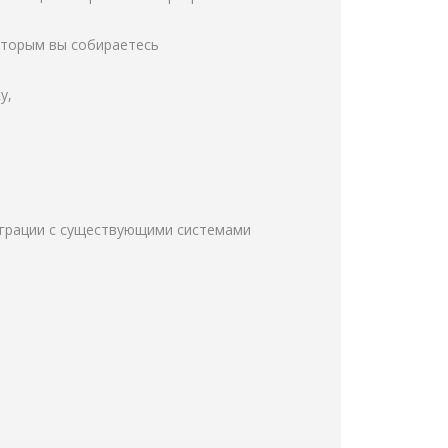
оторым вы собираетесь
у,
еграции с существующими системами