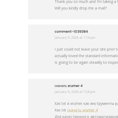
Thank you so much and I’m taking a 
Will you kindly drop me a mail?
comment-1039384
January 9, 2026 at 7:14 pm
says:
I just could not leave your site prior 
actually loved the standard informati
Is going to be again steadily to insp
скачать xrumer 4
January 9, 2026 at 7:58 pm
says:
Xas txt и xrumer как инструменты 
Xas txt
скачать xrumer 4
Для качественного автоматизиров