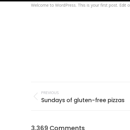
Welcome to WordPress. This is your first post. Edit or 
Post
navigation
PREVIOUS
Sundays of gluten-free pizzas
Previous
post:
3,369 Comments