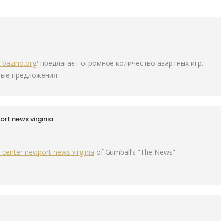
g-bazino.org
/ предлагает огромное количество азартных игр.
вые предложения.
rt news virginia
 center newport news virginia
of Gumball’s “The News”